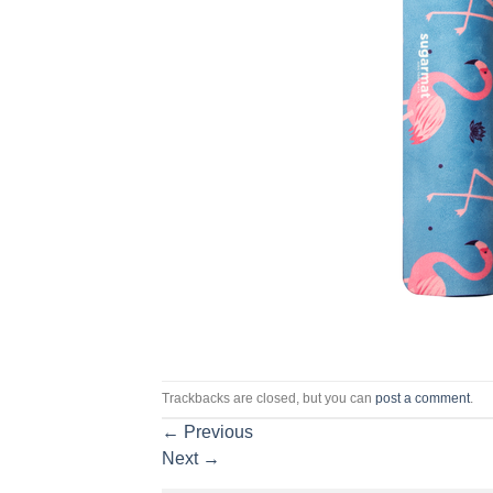
Trackbacks are closed, but you can
post a comment
.
←
Previous
Next
→