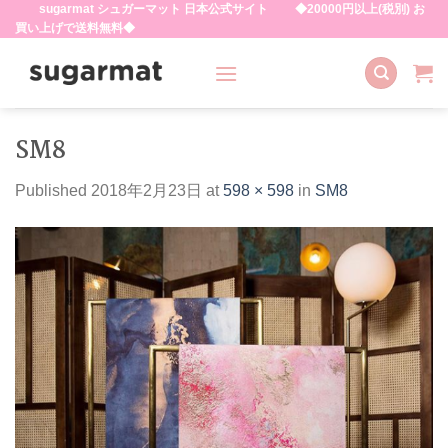
sugarmat シュガーマット 日本公式サイト ◆20000円以上(税別) お
Skip
買い上げで送料無料◆
to
content
SM8
Published
2018年2月23日
at
598 × 598
in
SM8