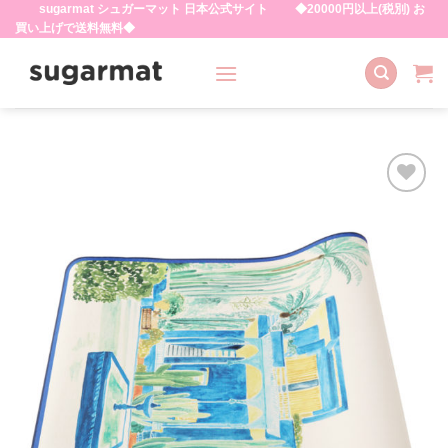
sugarmat シュガーマット 日本公式サイト ◆20000円以上(税別) お
Skip
買い上げで送料無料◆
to
content
お気
に入
りに
追加