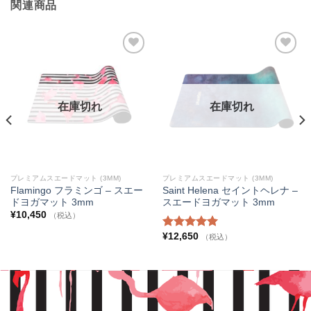
関連商品
お気
お気
に入
に入
りに
りに
追加
追加
在庫切れ
在庫切れ
プレミアムスエードマット (3MM)
プレミアムスエードマット (3MM)
Flamingo フラミンゴ – スエー
Saint Helena セイントヘレナ –
ドヨガマット 3mm
スエードヨガマット 3mm
¥
10,450
（税込）
¥
12,650
5段階中
（税込）
5.00
の評価