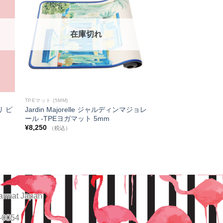
に入
に入
りに
りに
追加
追加
在庫切れ
TPEマット (5MM)
ズリ ピ
Jardin Majorelle ジャルディンマジョレ
ト
ール -TPEヨガマット 5mm
¥
8,250
（税込）
armat Japan
-0054