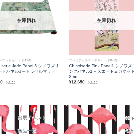
に入
りに
追加
在庫切れ
在庫切れ
マットセット (1MM)
プレミアムスエードマット (3MM)
oiserie Jade Panel 3 シノワズリ
Chinoiserie Pink Panel1 シノワ
ードパネル3 – トラベルマット
ンクパネル1 – スエードヨガマッ
3mm
50
¥
12,650
（税込）
（税込）
出展イベント
sug
商品一覧
435