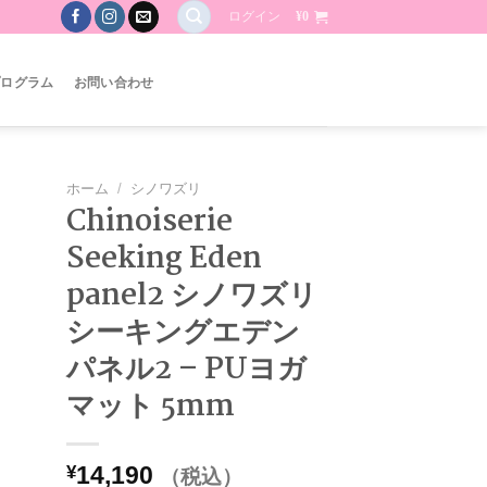
ログイン
¥
0
プログラム
お問い合わせ
ホーム
/
シノワズリ
Chinoiserie
お気
Seeking Eden
に入
panel2 シノワズリ
りに
追加
シーキングエデン
パネル2 – PUヨガ
マット 5mm
¥
14,190
（税込）