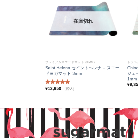
に入
に入
りに
りに
追加
追加
庫切れ
在庫切れ
プレミアムスエードマット (3MM)
トラベル
ga mat strap ジェー
Saint Helena セイントヘレナ – スエー
Chin
マットストラップ
ドヨガマット 3mm
ジェ
1mm
税込）
¥
9,3
¥
12,650
5段階中
（税込）
5.00
の評価