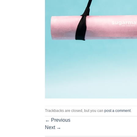
Trackbacks are closed, but you can
post a comment
.
←
Previous
Next
→