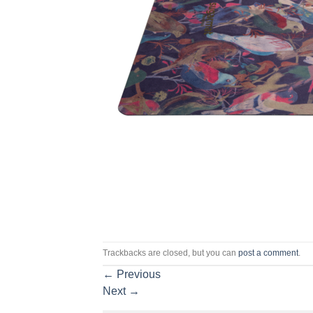
Trackbacks are closed, but you can
post a comment
.
←
Previous
Next
→