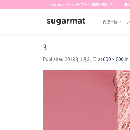
Skip
sugarmat シュガーマット 日本公式サイト ◆20
to
content
商品一覧
3
Published
2019年1月21日
at
800 × 800
in