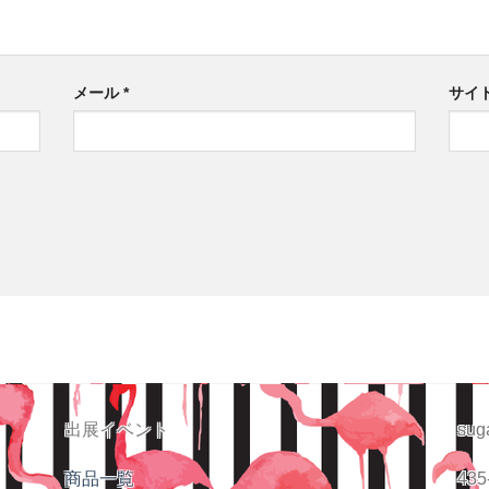
メール
*
サイ
出展イベント
sug
商品一覧
435