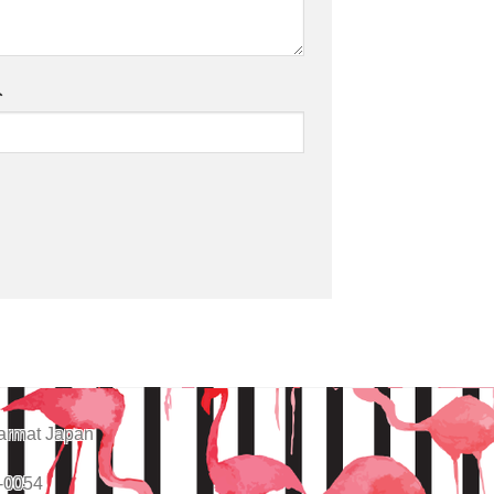
ト
armat Japan
-0054