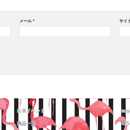
メール
*
サイ
出展イベント
sug
商品一覧
435