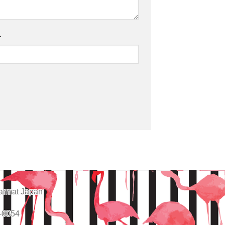
ト
armat Japan
-0054