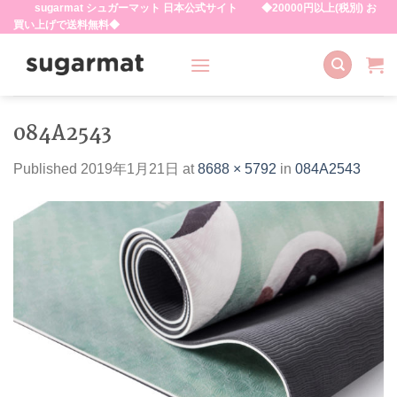
sugarmat シュガーマット 日本公式サイト ◆20000円以上(税別) お
Skip
買い上げで送料無料◆
to
content
084A2543
Published
2019年1月21日
at
8688 × 5792
in
084A2543