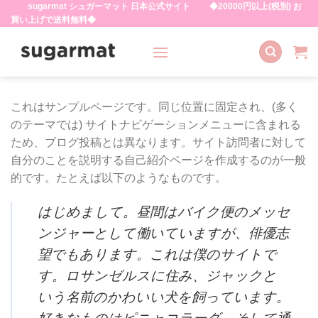
sugarmat シュガーマット 日本公式サイト ◆20000円以上(税別) お
Skip
買い上げで送料無料◆
to
content
これはサンプルページです。同じ位置に固定され、(多く
のテーマでは) サイトナビゲーションメニューに含まれる
ため、ブログ投稿とは異なります。サイト訪問者に対して
自分のことを説明する自己紹介ページを作成するのが一般
的です。たとえば以下のようなものです。
はじめまして。昼間はバイク便のメッセ
ンジャーとして働いていますが、俳優志
望でもあります。これは僕のサイトで
す。ロサンゼルスに住み、ジャックと
いう名前のかわいい犬を飼っています。